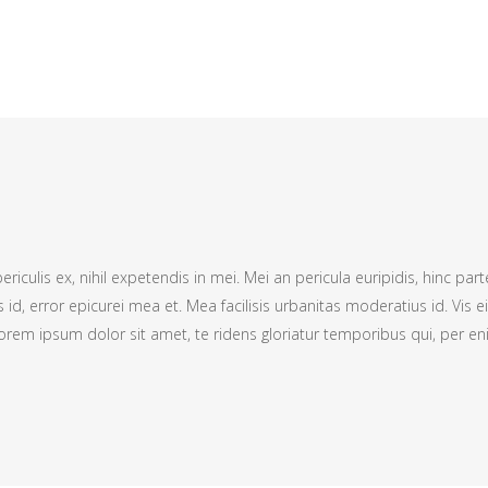
culis ex, nihil expetendis in mei. Mei an pericula euripidis, hinc parte
s id, error epicurei mea et. Mea facilisis urbanitas moderatius id. Vis ei
 Lorem ipsum dolor sit amet, te ridens gloriatur temporibus qui, per e