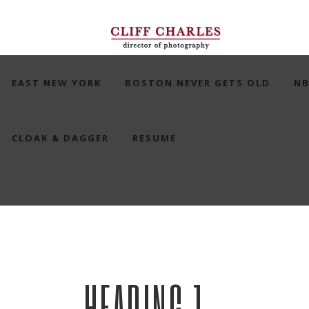
EAST NEW YORK
BOSTON NEVER GETS OLD
NB
CLOAK & DAGGER
RESUME
HEADING 1