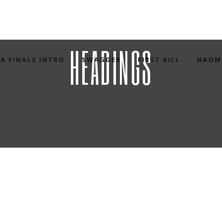
HEADINGS
A FINALS INTRO
SWAGGER
FIRST KILL
NAOM