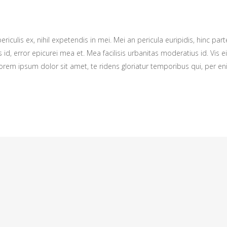
culis ex, nihil expetendis in mei. Mei an pericula euripidis, hinc parte
s id, error epicurei mea et. Mea facilisis urbanitas moderatius id. Vis ei
 Lorem ipsum dolor sit amet, te ridens gloriatur temporibus qui, per e