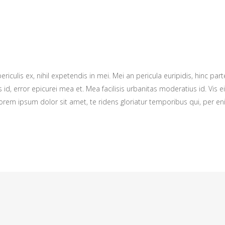
culis ex, nihil expetendis in mei. Mei an pericula euripidis, hinc parte
s id, error epicurei mea et. Mea facilisis urbanitas moderatius id. Vis ei
 Lorem ipsum dolor sit amet, te ridens gloriatur temporibus qui, per e