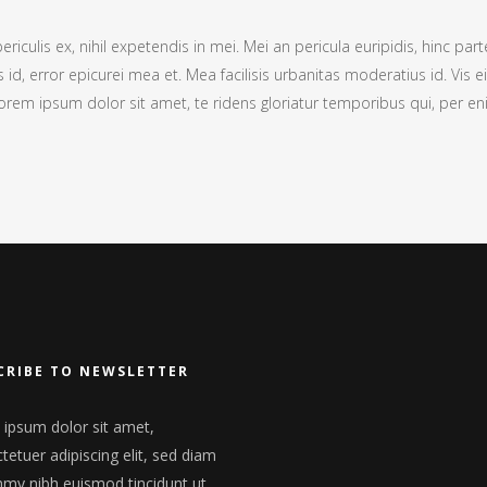
culis ex, nihil expetendis in mei. Mei an pericula euripidis, hinc parte
s id, error epicurei mea et. Mea facilisis urbanitas moderatius id. Vis ei
 Lorem ipsum dolor sit amet, te ridens gloriatur temporibus qui, per e
CRIBE TO NEWSLETTER
ipsum dolor sit amet,
tetuer adipiscing elit, sed diam
y nibh euismod tincidunt ut