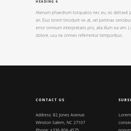
HEADING 6
Alienum phaedrum torquatos nec eu, vis detraxit peri
an. Eius lorem tincidunt vix at, vel pertinax sensibu
error omnium interpretaris pro, alia illum ea vim.
dolore, usu ne omnes referrentur temporibus.
CONTACT US
SUBS
Address: 82 Jones Avenue
Lorem 
Winston Salem, NC 27107
consec
Phone: +336-806-4575
nonumm